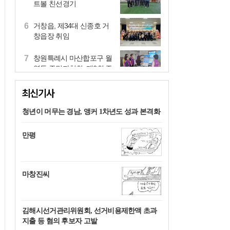
농업 새 활력
9
통영 충렬여고 김가림 작가
시집 `문학나눔 도서` 선정
10
노후 벗고 새로워질 진해항
1
[취재수첩]함안 여항산 별빛
음악회…왜 의문이 들까
최신기사
2
[신재한 칼럼]AI가 세상을
청년이 머무는 경남, 앵커 1차년도 성과 본격화
계산할수록, 인간의 뇌는 숲
을 필요로 한다
만평
3
의령군-NH농협은행 의령군지부, MOU 체
결
4
[취재수첩]함안군 공약이행
마창진씨
평가단 운영에 거는 기대
5
거창군 신원면, 회장배 게이
김해시선거관리위원회, 선거비용제한액 초과
트볼 친선경기
지출 등 혐의 후보자 고발