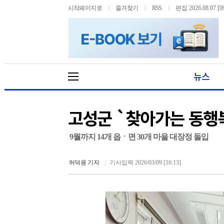
시작페이지로
l
즐겨찾기
l
RSS
l
편집 2026.08.07 [09
뉴스
고성군 `찾아가는 동행
9월까지 14개 읍ㆍ면 30개 마을 대장정 돌입
허덕용 기자
|
기사입력 2026/03/09 [16:13]