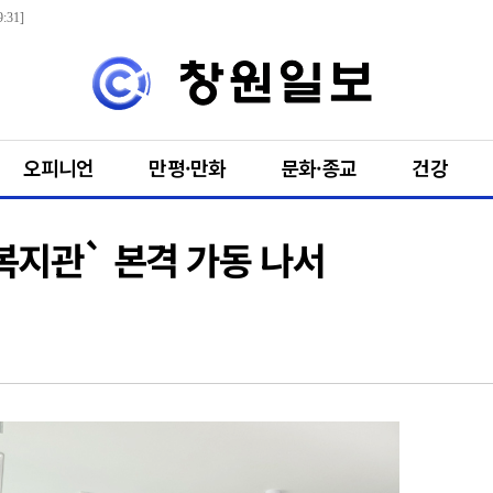
:31]
오피니언
만평·만화
문화·종교
건강
복지관` 본격 가동 나서