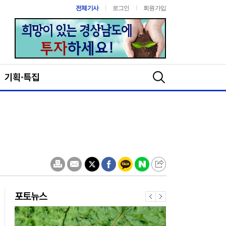
전체기사
l
로그인
l
회원가입
6
거창읍, 제34대 신종호 거
창읍장 취임
기획·특집
7
창원특례시 마산합포구 월
영동 주민자치회, 제6회 주
민총회 사전투표 시작
8
이재현 동거창농협 조합장,
조합원 중심 경영으로 지역
농업 새 활력
9
통영 충렬여고 김가림 작가
시집 `문학나눔 도서` 선정
10
노후 벗고 새로워질 진해항
포토뉴스
1
[취재수첩]함안 여항산 별빛
음악회…왜 의문이 들까