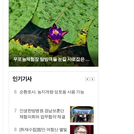
회 개회
2
생태 휴양섬 하동군 `대도
파라다이스 워터파크` 개장
3
적극 행정이란 건 이런 것…
함안연꽃테마파크 방문자
센터 "돋보이네"
4
차석호 함안군수 취임 후 첫
우포늪체험장 탐방객들 눈길 사로잡은 멸종위기 가시연꽃
고향사랑기부식
5
거창군ㆍ한국남부발전(주),
인기기사
양수발전소 유치ㆍ건설 향
한 한 걸음
6
순환토사, 농지개량 성토용 사용 가능
7
인생한방병원 경남보훈단
체협의회와 업무협약 체결
8
[취재수첩]함안 여항산 별빛