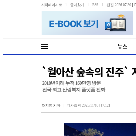
시작페이지로
l
즐겨찾기
l
RSS
l
편집 2026.07.30 [17
뉴스
`월아산 숲속의 진주` 
2018년이래 누적 160만명 방문
전국 최고 산림복지 플랫폼 진화
채지영 기자
|
기사입력 2025/11/10 [17:12]