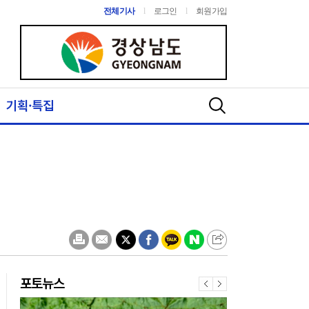
전체기사
l
로그인
l
회원가입
6
순환토사, 농지개량 성토용 사용 가능
기획·특집
7
인생한방병원 경남보훈단
체협의회와 업무협약 체결
8
[취재수첩]함안 여항산 별빛
음악회…왜 의문이 들까
9
거창농협, 지역 복지관서 삼
계탕 무료 급식
10
농업회사법인㈜남부파머
스, 거창군 아림1004운동에
포토뉴스
1,040만원 기탁
1
제294회 거창군의회 임시