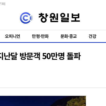
:50]
오피니언
만평·만화
문화·종교
건강
지난달 방문객 50만명 돌파