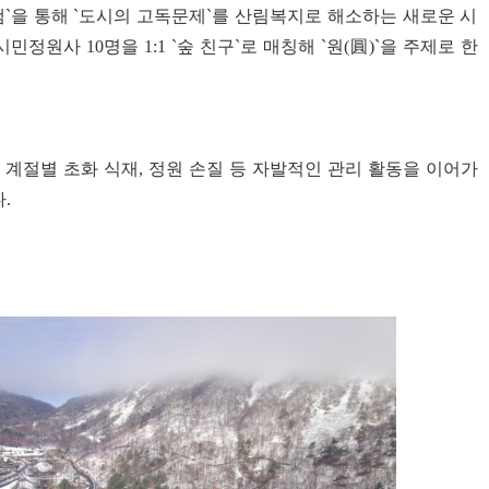
램`을 통해 `도시의 고독문제`를 산림복지로 해소하는 새로운 시
정원사 10명을 1:1 `숲 친구`로 매칭해 `원(圓)`을 주제로 한
계절별 초화 식재, 정원 손질 등 자발적인 관리 활동을 이어가
.