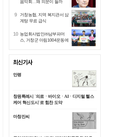
음악회…왜 의문이 들까
9
거창농협, 지역 복지관서 삼
계탕 무료 급식
10
농업회사법인㈜남부파머
스, 거창군 아림1004운동에
1,040만원 기탁
1
제294회 거창군의회 임시
회 개회
최신기사
2
생태 휴양섬 하동군 `대도
만평
파라다이스 워터파크` 개장
3
적극 행정이란 건 이런 것…
창원특례시 `의료ㆍ바이오ㆍAIㆍ디지털 헬스
함안연꽃테마파크 방문자
케어 혁신도시`로 힘찬 도약
센터 "돋보이네"
4
차석호 함안군수 취임 후 첫
고향사랑기부식
마창진씨
5
거창군ㆍ한국남부발전(주),
양수발전소 유치ㆍ건설 향