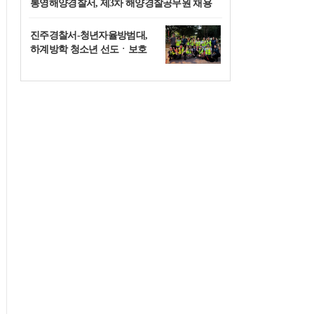
통영해양경찰서, 제3차 해양경찰공무원 채용
한 한 걸음
진주경찰서-청년자율방범대,
하계방학 청소년 선도ㆍ보호
순찰 강화