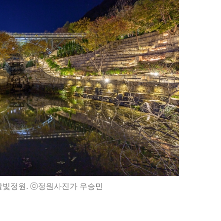
달빛정원. ⓒ정원사진가 우승민